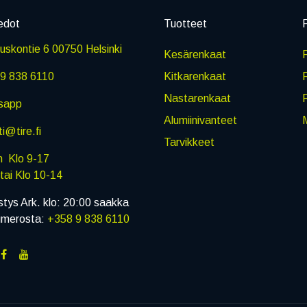
edot
Tuotteet
P
skontie 6 00750 Helsinki
Kesärenkaat
R
9 838 6110
Kitkarenkaat
Nastarenkaat
sapp
Alumiinivanteet
M
i@tire.fi
Tarvikkeet
in Klo 9-17
i Klo 10-14
stys Ark. klo: 20:00 saakka
umerosta:
+358 9 838 6110