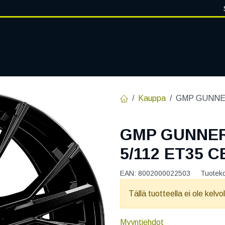
VANTEET
PALVELUT
RENGASHOTELLI
RENGASTIETOA
Kauppa
GMP GUNNER
GMP GUNNER
5/112 ET35 C
EAN:
8002000022503
Tuotek
Tällä tuotteella ei ole kelvo
Myyntiehdot