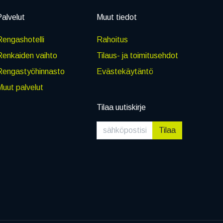
alvelut
Muut tiedot
engashotelli
Rahoitus
Renkaiden vaihto
Tilaus- ja toimitusehdot
Rengastyöhinnasto
Evästekäytäntö
uut palvelut
Tilaa uutiskirje
Tilaa