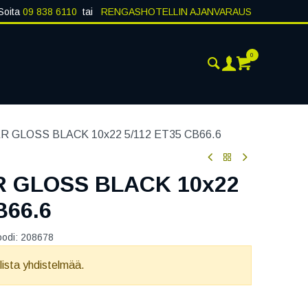
Soita
09 838 6110
tai
RENGASHOTELLIN AJANVARAUS
0
AJANKOHTAISTA
YHTEYSTIEDOT
 GLOSS BLACK 10x22 5/112 ET35 CB66.6
 GLOSS BLACK 10x22
B66.6
oodi:
208678
llista yhdistelmää.