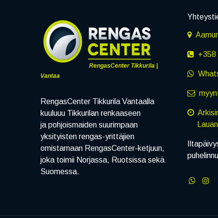
Yhteysti
Aamuru
+358 
RengasCenter Tikkurila |
What
Vantaa
myynt
RengasCenter Tikkurila Vantaalla
Arkis
kuuluuu Tikkurilan renkaaseen
Lauanta
ja pohjoismaiden suurimpaan
yksityisten rengas-yrittäjien
Iltapäivy
omistamaan RengasCenter-ketjuun,
puhelinn
joka toimii Norjassa, Ruotsissa sekä
Suomessa.