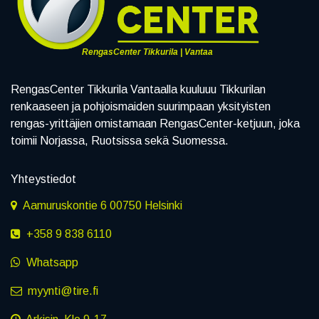
RengasCenter Tikkurila | Vantaa
RengasCenter Tikkurila Vantaalla kuuluuu Tikkurilan
renkaaseen ja pohjoismaiden suurimpaan yksityisten
rengas-yrittäjien omistamaan RengasCenter-ketjuun, joka
toimii Norjassa, Ruotsissa sekä Suomessa.
Yhteystiedot
Aamuruskontie 6 00750 Helsinki
+358 9 838 6110
Whatsapp
myynti@tire.fi