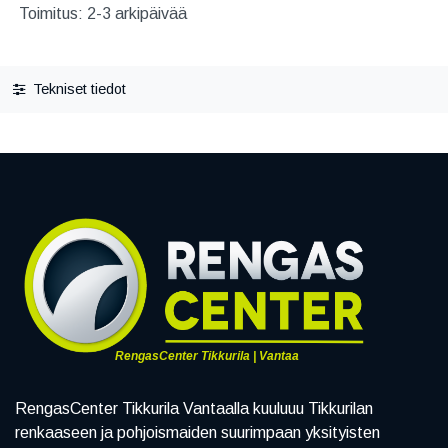
Toimitus: 2-3 arkipäivää
Tekniset tiedot
RengasCenter Tikkurila | Vantaa
RengasCenter Tikkurila Vantaalla kuuluuu Tikkurilan
renkaaseen ja pohjoismaiden suurimpaan yksityisten