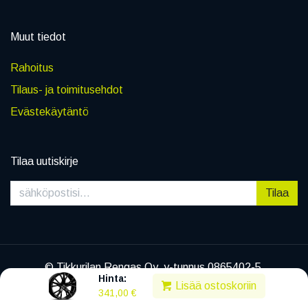
Muut tiedot
Rahoitus
Tilaus- ja toimitusehdot
Evästekäytäntö
Tilaa uutiskirje
Tilaa
© Tikkurilan Rengas Oy, y-tunnus 0865402-5
Hinta:
|
Tietosuojaseloste
Lisää ostoskoriin
341,00
€