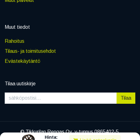
Muut palvelut
Muut tiedot
Rahoitus
Tilaus- ja toimitusehdot
Evästekäytäntö
Tilaa uutiskirje
Tilaa
© Tikkurilan Rengas Oy, y-tunnus 0865402-5
Hinta:
|
Tietosuojaseloste