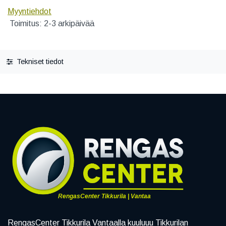
Myyntiehdot
Toimitus: 2-3 arkipäivää
Tekniset tiedot
RengasCenter Tikkurila | Vantaa
RengasCenter Tikkurila Vantaalla kuuluuu Tikkurilan