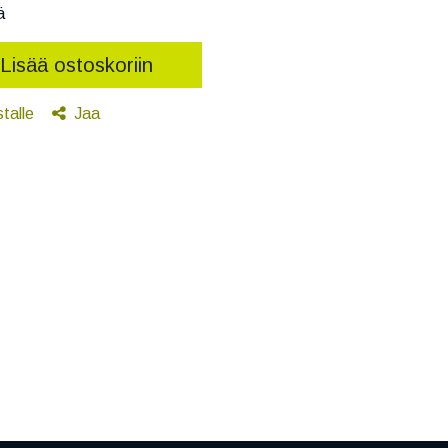
ä
Lisää ostoskoriin
stalle
Jaa