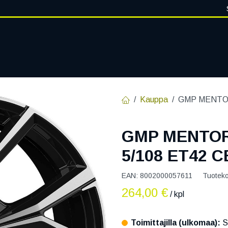
VANTEET
PALVELUT
RENGASHOTELLI
RENGASTIETOA
Kauppa
GMP MENTOR
GMP MENTOR
5/108 ET42 C
EAN:
8002000057611
Tuotek
264,00
€
/ kpl
Toimittajilla (ulkomaa):
S