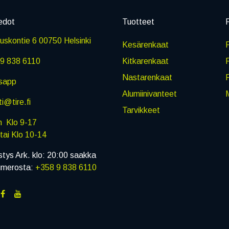
edot
Tuotteet
P
skontie 6 00750 Helsinki
Kesärenkaat
R
9 838 6110
Kitkarenkaat
Nastarenkaat
sapp
Alumiinivanteet
M
i@tire.fi
Tarvikkeet
in Klo 9-17
i Klo 10-14
stys Ark. klo: 20:00 saakka
umerosta:
+358 9 838 6110