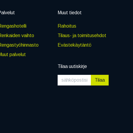
alvelut
Muut tiedot
engashotelli
Rahoitus
Renkaiden vaihto
Tilaus- ja toimitusehdot
Rengastyöhinnasto
Evästekäytäntö
uut palvelut
Tilaa uutiskirje
Tilaa