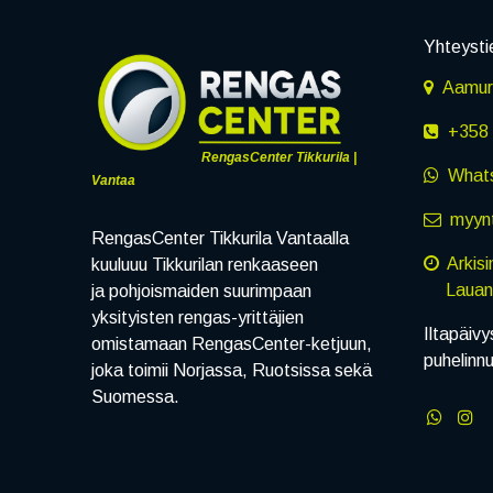
Yhteysti
Aamuru
+358 
RengasCenter Tikkurila |
What
Vantaa
myynt
RengasCenter Tikkurila Vantaalla
Arkis
kuuluuu Tikkurilan renkaaseen
Lauanta
ja pohjoismaiden suurimpaan
yksityisten rengas-yrittäjien
Iltapäivy
omistamaan RengasCenter-ketjuun,
puhelinn
joka toimii Norjassa, Ruotsissa sekä
Suomessa.