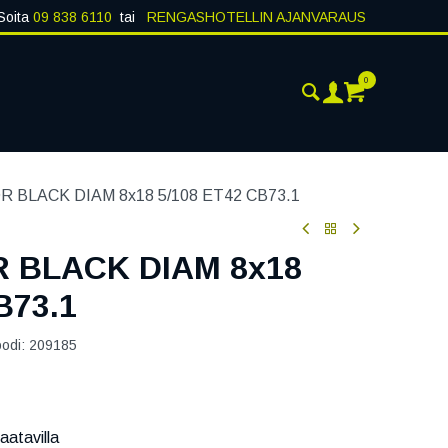
Soita
09 838 6110
tai
RENGASHOTELLIN AJANVARAUS
0
AJANKOHTAISTA
YHTEYSTIEDOT
 BLACK DIAM 8x18 5/108 ET42 CB73.1
 BLACK DIAM 8x18
B73.1
oodi:
209185
aatavilla