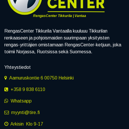
RengasCenter Tikkurila | Vantaa
RengasCenter Tikkurila Vantaalla kuuluuu Tikkurilan
renkaaseen ja pohjoismaiden suurimpaan yksityisten
rengas-yrittäjien omistamaan RengasCenter-ketjuun, joka
toimii Norjassa, Ruotsissa sekä Suomessa.
Yhteystiedot
Aamuruskontie 6 00750 Helsinki
+358 9 838 6110
Whatsapp
myynti@tire.fi
Arkisin Klo 9-17