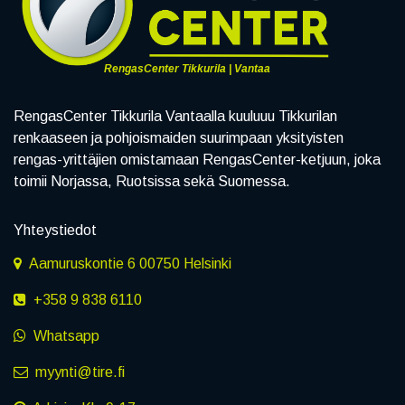
RengasCenter Tikkurila | Vantaa
RengasCenter Tikkurila Vantaalla kuuluuu Tikkurilan
renkaaseen ja pohjoismaiden suurimpaan yksityisten
rengas-yrittäjien omistamaan RengasCenter-ketjuun, joka
toimii Norjassa, Ruotsissa sekä Suomessa.
Yhteystiedot
Aamuruskontie 6 00750 Helsinki
+358 9 838 6110
Whatsapp
myynti@tire.fi