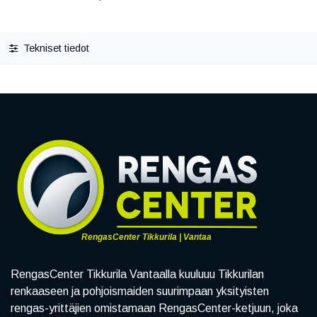
Tekniset tiedot
RengasCenter Tikkurila | Vantaa
RengasCenter Tikkurila Vantaalla kuuluuu Tikkurilan
renkaaseen ja pohjoismaiden suurimpaan yksityisten
rengas-yrittäjien omistamaan RengasCenter-ketjuun, joka