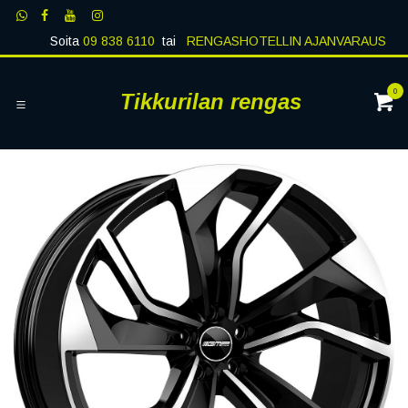
Siirry sisältöön
Soita
09 838 6110
tai
RENGASHOTELLIN AJANVARAUS
0
Tikkurilan rengas