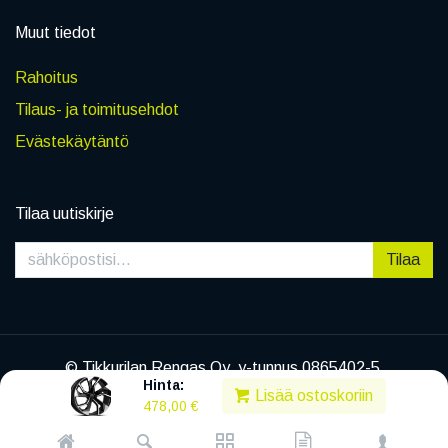
Muut tiedot
Rahoitus
Tilaus- ja toimitusehdot
Evästekäytäntö
Tilaa uutiskirje
Tilaa
© Tikkurilan Rengas Oy, y-tunnus 0865402-5
Hinta:
|
Tietosuojaseloste
Lisää ostoskoriin
478,00
€
Powered by
Legenda EC