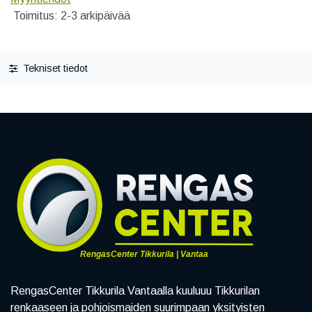
Toimitus: 2-3 arkipäivää
Tekniset tiedot
RengasCenter Tikkurila | Vantaa
RengasCenter Tikkurila Vantaalla kuuluuu Tikkurilan
renkaaseen ja pohjoismaiden suurimpaan yksityisten