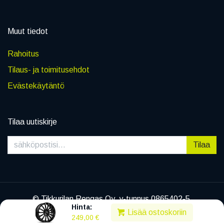
Muut tiedot
Rahoitus
Tilaus- ja toimitusehdot
Evästekäytäntö
Tilaa uutiskirje
Tilaa
© Tikkurilan Rengas Oy, y-tunnus 0865402-5
Hinta:
|
Tietosuojaseloste
Lisää ostoskoriin
249,00
€