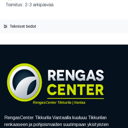
Toimitus: 2-3 arkipäivää
Tekniset tiedot
RengasCenter Tikkurila | Vantaa
RengasCenter Tikkurila Vantaalla kuuluuu Tikkurilan
renkaaseen ja pohjoismaiden suurimpaan yksityisten