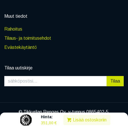
Muut tiedot
Rahoitus
Tilaus- ja toimitusehdot
Evästekäytäntö
Tilaa uutiskirje
Tilaa
© Tikkurilan Rengas Oy, y-tunnus 0865402-5
Hinta:
|
Tietosuojaseloste
Lisää ostoskoriin
351,00
€