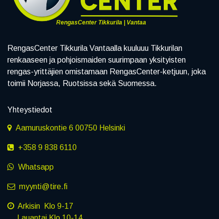
RengasCenter Tikkurila | Vantaa
RengasCenter Tikkurila Vantaalla kuuluuu Tikkurilan
renkaaseen ja pohjoismaiden suurimpaan yksityisten
rengas-yrittäjien omistamaan RengasCenter-ketjuun, joka
toimii Norjassa, Ruotsissa sekä Suomessa.
Yhteystiedot
Aamuruskontie 6 00750 Helsinki
+358 9 838 6110
Whatsapp
myynti@tire.fi
Arkisin Klo 9-17
Lauantai Klo 10-14