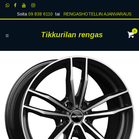
Siirry sisältöön
Soita
09 838 6110
tai
RENGASHOTELLIN AJANVARAUS
0
Tikkurilan rengas