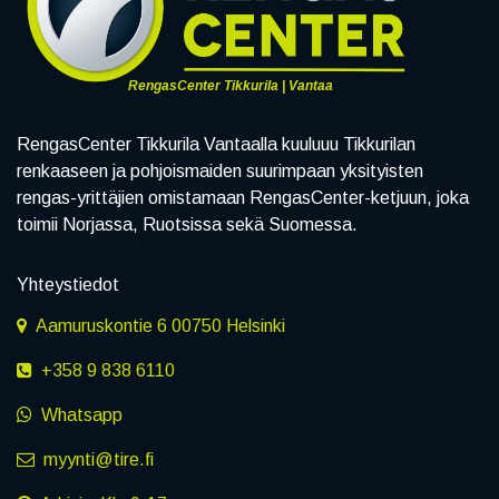
RengasCenter Tikkurila | Vantaa
RengasCenter Tikkurila Vantaalla kuuluuu Tikkurilan
renkaaseen ja pohjoismaiden suurimpaan yksityisten
rengas-yrittäjien omistamaan RengasCenter-ketjuun, joka
toimii Norjassa, Ruotsissa sekä Suomessa.
Yhteystiedot
Aamuruskontie 6 00750 Helsinki
+358 9 838 6110
Whatsapp
myynti@tire.fi