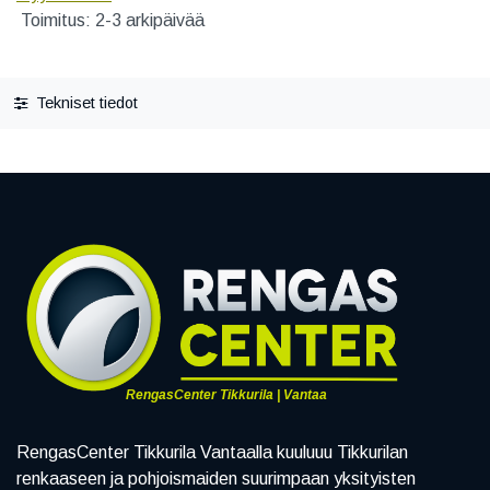
Toimitus: 2-3 arkipäivää
Tekniset tiedot
RengasCenter Tikkurila | Vantaa
RengasCenter Tikkurila Vantaalla kuuluuu Tikkurilan
renkaaseen ja pohjoismaiden suurimpaan yksityisten