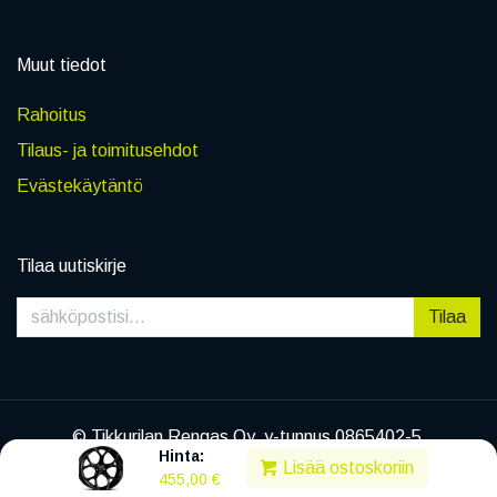
Muut tiedot
Rahoitus
Tilaus- ja toimitusehdot
Evästekäytäntö
Tilaa uutiskirje
Tilaa
© Tikkurilan Rengas Oy, y-tunnus 0865402-5
Hinta:
|
Tietosuojaseloste
Lisää ostoskoriin
455,00
€