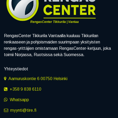
RengasCenter Tikkurila | Vantaa
RengasCenter Tikkurila Vantaalla kuuluuu Tikkurilan
renkaaseen ja pohjoismaiden suurimpaan yksityisten
rengas-yrittäjien omistamaan RengasCenter-ketjuun, joka
toimii Norjassa, Ruotsissa sekä Suomessa.
Yhteystiedot
Aamuruskontie 6 00750 Helsinki
+358 9 838 6110
Whatsapp
myynti@tire.fi