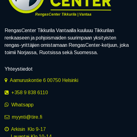
RengasCenter Tikkurila | Vantaa
RengasCenter Tikkurila Vantaalla kuuluuu Tikkurilan
renkaaseen ja pohjoismaiden suurimpaan yksityisten
rengas-yrittäjien omistamaan RengasCenter-ketjuun, joka
toimii Norjassa, Ruotsissa sekä Suomessa.
Yhteystiedot
Aamuruskontie 6 00750 Helsinki
+358 9 838 6110
Whatsapp
myynti@tire.fi
Arkisin Klo 9-17
Lauantai Klo 10-14