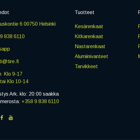
edot
Tuotteet
P
skontie 6 00750 Helsinki
Kesärenkaat
R
9 838 6110
Kitkarenkaat
Nastarenkaat
sapp
Alumiinivanteet
M
i@tire.fi
Tarvikkeet
in Klo 9-17
i Klo 10-14
stys Ark. klo: 20:00 saakka
umerosta:
+358 9 838 6110