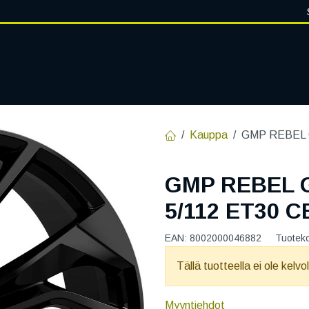
VANTEET
PALVELUT
RENGASHOTELLI
RENGASTIETOA
Kauppa
GMP REBEL 
GMP REBEL 
5/112 ET30 C
EAN:
8002000046882
Tuotek
Tällä tuotteella ei ole kelvo
Myyntiehdot