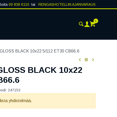
Soita
09 838 6110
tai
RENGASHOTELLIN AJANVARAUS
0
AJANKOHTAISTA
YHTEYSTIEDOT
GLOSS BLACK 10x22 5/112 ET30 CB66.6
GLOSS BLACK 10x22
B66.6
oodi:
247153
llista yhdistelmää.