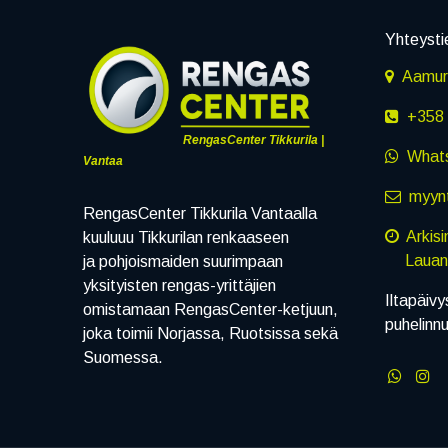
Yhteysti
Aamuru
+358 
RengasCenter Tikkurila |
What
Vantaa
myynt
RengasCenter Tikkurila Vantaalla
Arkis
kuuluuu Tikkurilan renkaaseen
Lauanta
ja pohjoismaiden suurimpaan
yksityisten rengas-yrittäjien
Iltapäivy
omistamaan RengasCenter-ketjuun,
puhelinn
joka toimii Norjassa, Ruotsissa sekä
Suomessa.