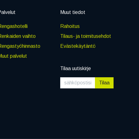
alvelut
Muut tiedot
engashotelli
Rahoitus
Renkaiden vaihto
Tilaus- ja toimitusehdot
Rengastyöhinnasto
Evästekäytäntö
uut palvelut
Tilaa uutiskirje
Tilaa