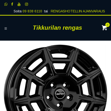
Siirry sisältöön
Soita
09 838 6110
tai
RENGASHOTELLIN AJANVARAUS
0
Tikkurilan rengas