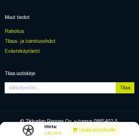
Muut tiedot
Rahoitus
Tilaus- ja toimitusehdot
Evästekäytäntö
Tilaa uutiskirje
Tilaa
© Tikkurilan Rengas Oy, y-tunnus 0865402-5
Hinta:
|
Tietosuojaseloste
Lisää ostoskoriin
142,00
€