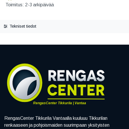
Toimitus: 2-3 arkipäivää
Tekniset tiedot
RengasCenter Tikkurila | Vantaa
RengasCenter Tikkurila Vantaalla kuuluuu Tikkurilan
renkaaseen ja pohjoismaiden suurimpaan yksityisten