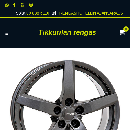
Siirry sisältöön
Soita
09 838 6110
tai
RENGASHOTELLIN AJANVARAUS
0
Tikkurilan rengas