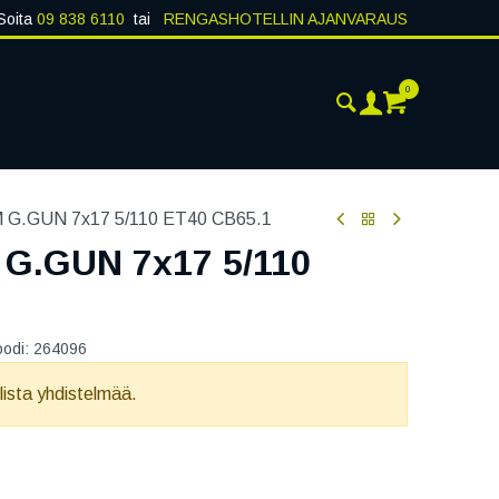
Soita
09 838 6110
tai
RENGASHOTELLIN AJANVARAUS
0
AJANKOHTAISTA
YHTEYSTIEDOT
G.GUN 7x17 5/110 ET40 CB65.1
G.GUN 7x17 5/110
oodi:
264096
llista yhdistelmää.