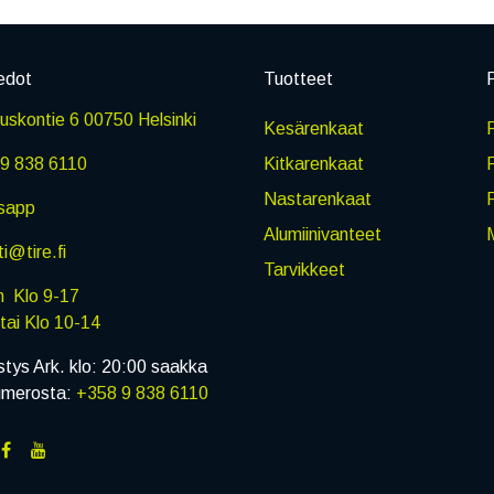
edot
Tuotteet
P
skontie 6 00750 Helsinki
Kesärenkaat
R
9 838 6110
Kitkarenkaat
Nastarenkaat
sapp
Alumiinivanteet
M
i@tire.fi
Tarvikkeet
in Klo 9-17
i Klo 10-14
stys Ark. klo: 20:00 saakka
umerosta:
+358 9 838 6110