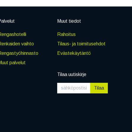
alvelut
Muut tiedot
engashotelli
Rahoitus
Renkaiden vaihto
Tilaus- ja toimitusehdot
Rengastyöhinnasto
Evästekäytäntö
uut palvelut
Tilaa uutiskirje
Tilaa