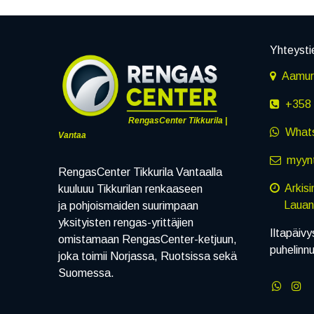
Yhteysti
Aamuru
+358 
RengasCenter Tikkurila |
What
Vantaa
myynt
RengasCenter Tikkurila Vantaalla
Arkis
kuuluuu Tikkurilan renkaaseen
Lauanta
ja pohjoismaiden suurimpaan
yksityisten rengas-yrittäjien
Iltapäivy
omistamaan RengasCenter-ketjuun,
puhelinn
joka toimii Norjassa, Ruotsissa sekä
Suomessa.