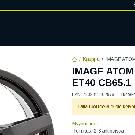
VANTEET
PALVELUT
RENGASHOTELLI
RENGASTIETOA
Kauppa
IMAGE ATOM 
IMAGE ATOM 
ET40 CB65.1
EAN:
7332818102878
Tuotek
Tällä tuotteella ei ole kelvo
Myyntiehdot
Toimitus: 2-3 arkipäivää