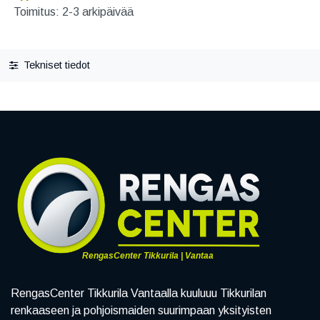
Toimitus: 2-3 arkipäivää
Tekniset tiedot
RengasCenter Tikkurila | Vantaa
RengasCenter Tikkurila Vantaalla kuuluuu Tikkurilan
renkaaseen ja pohjoismaiden suurimpaan yksityisten