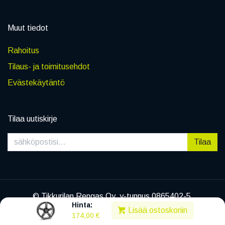
Muut tiedot
Rahoitus
Tilaus- ja toimitusehdot
Evästekäytäntö
Tilaa uutiskirje
Tilaa
© Tikkurilan Rengas Oy, y-tunnus 0865402-5
Hinta:
|
Tietosuojaseloste
Lisää ostoskoriin
174,00
€