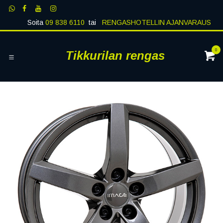
Siirry sisältöön
Soita
09 838 6110
tai
RENGASHOTELLIN AJANVARAUS
0
Tikkurilan rengas