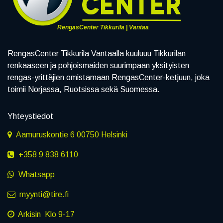
RengasCenter Tikkurila | Vantaa
RengasCenter Tikkurila Vantaalla kuuluuu Tikkurilan
renkaaseen ja pohjoismaiden suurimpaan yksityisten
rengas-yrittäjien omistamaan RengasCenter-ketjuun, joka
toimii Norjassa, Ruotsissa sekä Suomessa.
Yhteystiedot
Aamuruskontie 6 00750 Helsinki
+358 9 838 6110
Whatsapp
myynti@tire.fi
Arkisin Klo 9-17