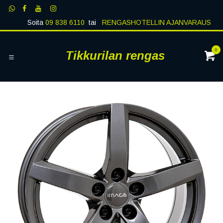
Siirry sisältöön
Soita
09 838 6110
tai
RENGASHOTELLIN AJANVARAUS
0
Tikkurilan rengas