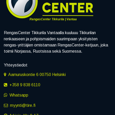
RengasCenter Tikkurila | Vantaa
RengasCenter Tikkurila Vantaalla kuuluuu Tikkurilan
renkaaseen ja pohjoismaiden suurimpaan yksityisten
rengas-yrittäjien omistamaan RengasCenter-ketjuun, joka
toimii Norjassa, Ruotsissa sekä Suomessa.
Yhteystiedot
Aamuruskontie 6 00750 Helsinki
+358 9 838 6110
Whatsapp
myynti@tire.fi