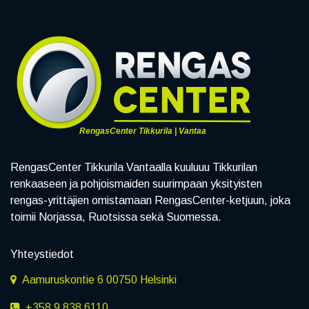
RengasCenter Tikkurila | Vantaa
RengasCenter Tikkurila Vantaalla kuuluuu Tikkurilan
renkaaseen ja pohjoismaiden suurimpaan yksityisten
rengas-yrittäjien omistamaan RengasCenter-ketjuun, joka
toimii Norjassa, Ruotsissa sekä Suomessa.
Yhteystiedot
Aamuruskontie 6 00750 Helsinki
+358 9 838 6110