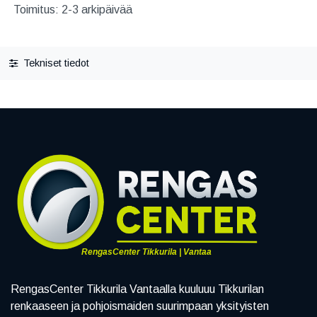
Toimitus: 2-3 arkipäivää
Tekniset tiedot
RengasCenter Tikkurila | Vantaa
RengasCenter Tikkurila Vantaalla kuuluuu Tikkurilan
renkaaseen ja pohjoismaiden suurimpaan yksityisten