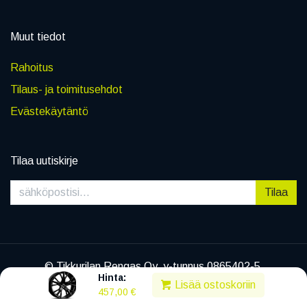
Muut tiedot
Rahoitus
Tilaus- ja toimitusehdot
Evästekäytäntö
Tilaa uutiskirje
Tilaa
© Tikkurilan Rengas Oy, y-tunnus 0865402-5
Hinta:
|
Tietosuojaseloste
Lisää ostoskoriin
457,00
€