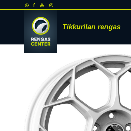
Siirry sisältöön
Tikkurilan rengas
RENKAAT