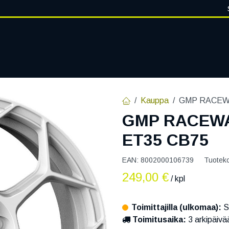
VANTEET
PALVELUT
RENGASHOTELLI
RENGASTIETOA
Kauppa
GMP RACEWA
GMP RACEWAY
ET35 CB75
EAN:
8002000106739
Tuotek
249,00
€
/ kpl
Toimittajilla (ulkomaa):
S
Toimitusaika:
3 arkipäivä