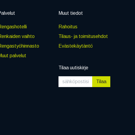
alvelut
Muut tiedot
engashotelli
Rahoitus
Renkaiden vaihto
Tilaus- ja toimitusehdot
Rengastyöhinnasto
Evästekäytäntö
uut palvelut
Tilaa uutiskirje
Tilaa