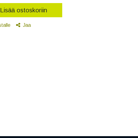
Lisää ostoskoriin
stalle
Jaa