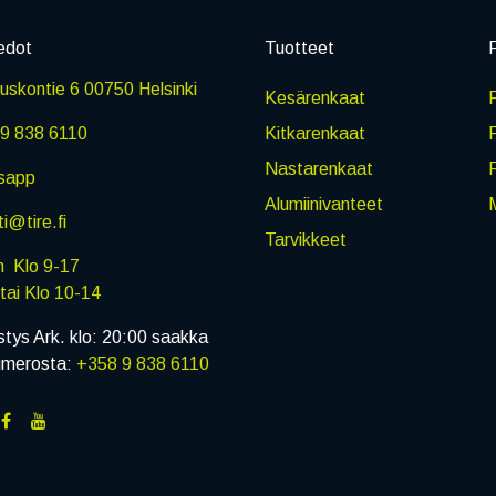
edot
Tuotteet
P
skontie 6 00750 Helsinki
Kesärenkaat
R
9 838 6110
Kitkarenkaat
Nastarenkaat
sapp
Alumiinivanteet
M
i@tire.fi
Tarvikkeet
in Klo 9-17
i Klo 10-14
stys Ark. klo: 20:00 saakka
umerosta:
+358 9 838 6110