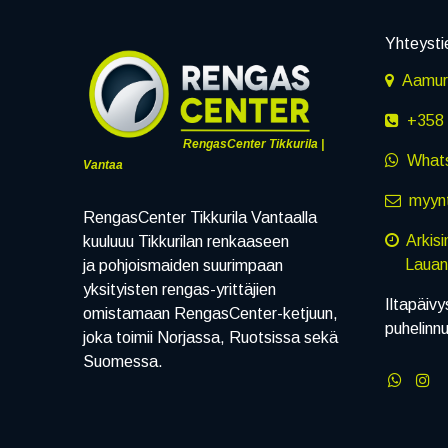
Yhteysti
Aamuru
+358 
RengasCenter Tikkurila |
What
Vantaa
myynt
RengasCenter Tikkurila Vantaalla
Arkis
kuuluuu Tikkurilan renkaaseen
Lauanta
ja pohjoismaiden suurimpaan
yksityisten rengas-yrittäjien
Iltapäivy
omistamaan RengasCenter-ketjuun,
puhelinn
joka toimii Norjassa, Ruotsissa sekä
Suomessa.