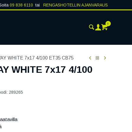
Soita
09 838 6110
tai
RENGASHOTELLIN AJANVARAUS
0
AJANKOHTAISTA
YHTEYSTIEDOT
Y WHITE 7x17 4/100 ET35 CB75
 WHITE 7x17 4/100
oodi:
289265
aatavilla
ä