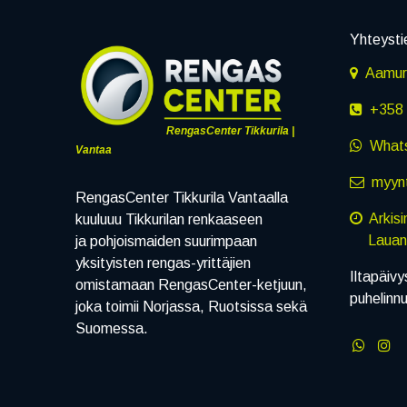
Yhteysti
Aamuru
+358 
RengasCenter Tikkurila |
What
Vantaa
myynt
RengasCenter Tikkurila Vantaalla
Arkis
kuuluuu Tikkurilan renkaaseen
Lauanta
ja pohjoismaiden suurimpaan
yksityisten rengas-yrittäjien
Iltapäivy
omistamaan RengasCenter-ketjuun,
puhelinn
joka toimii Norjassa, Ruotsissa sekä
Suomessa.