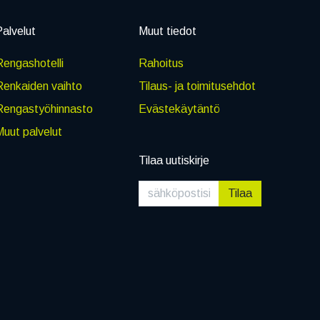
alvelut
Muut tiedot
engashotelli
Rahoitus
Renkaiden vaihto
Tilaus- ja toimitusehdot
Rengastyöhinnasto
Evästekäytäntö
uut palvelut
Tilaa uutiskirje
Tilaa