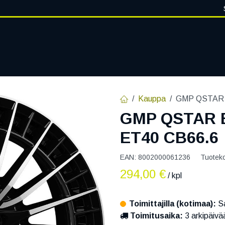
VANTEET
PALVELUT
RENGASHOTELLI
RENGASTIETOA
Kauppa
GMP QSTAR B
GMP QSTAR B
ET40 CB66.6
EAN:
8002000061236
Tuotek
294,00
€
/ kpl
Toimittajilla (kotimaa):
Sa
Toimitusaika:
3 arkipäivä