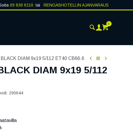
Soita
09 838 6110
tai
RENGASHOTELLIN AJANVARAUS
0
AJANKOHTAISTA
YHTEYSTIEDOT
LACK DIAM 9x19 5/112 ET40 CB66.6
LACK DIAM 9x19 5/112
oodi:
290644
atavilla
ä