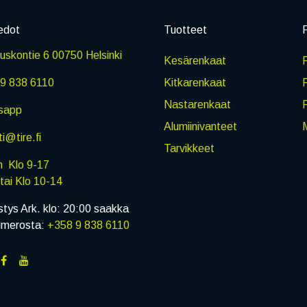
edot
Tuotteet
P
skontie 6 00750 Helsinki
Kesärenkaat
R
9 838 6110
Kitkarenkaat
Nastarenkaat
sapp
Alumiinivanteet
M
i@tire.fi
Tarvikkeet
in Klo 9-17
i Klo 10-14
stys Ark. klo: 20:00 saakka
umerosta:
+358 9 838 6110