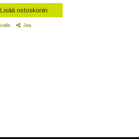
Lisää ostoskoriin
stalle
Jaa