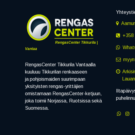
Yhteysti
Aamuru
+358 
RengasCenter Tikkurila |
What
Vantaa
myynt
RengasCenter Tikkurila Vantaalla
Arkis
kuuluuu Tikkurilan renkaaseen
Lauanta
ja pohjoismaiden suurimpaan
yksityisten rengas-yrittäjien
Iltapäivy
omistamaan RengasCenter-ketjuun,
puhelinn
joka toimii Norjassa, Ruotsissa sekä
Suomessa.