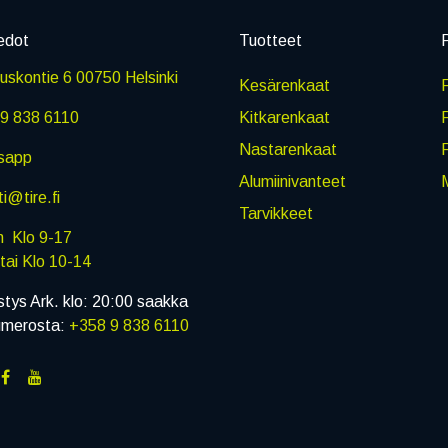
edot
Tuotteet
P
skontie 6 00750 Helsinki
Kesärenkaat
R
9 838 6110
Kitkarenkaat
Nastarenkaat
sapp
Alumiinivanteet
M
i@tire.fi
Tarvikkeet
in Klo 9-17
i Klo 10-14
stys Ark. klo: 20:00 saakka
umerosta:
+358 9 838 6110