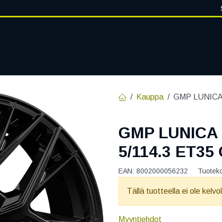
VANTEET
PALVELUT
RENGASHOTELLI
RENGASTIETOA
Kauppa
GMP LUNICA 
GMP LUNICA 
5/114.3 ET35
EAN:
8002000056232
Tuotek
Tällä tuotteella ei ole kelvo
Myyntiehdot