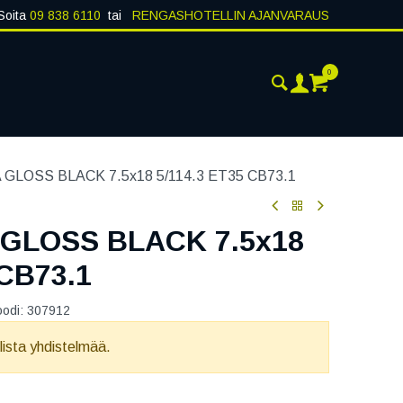
Soita
09 838 6110
tai
RENGASHOTELLIN AJANVARAUS
0
AJANKOHTAISTA
YHTEYSTIEDOT
GLOSS BLACK 7.5x18 5/114.3 ET35 CB73.1
GLOSS BLACK 7.5x18
 CB73.1
oodi:
307912
llista yhdistelmää.