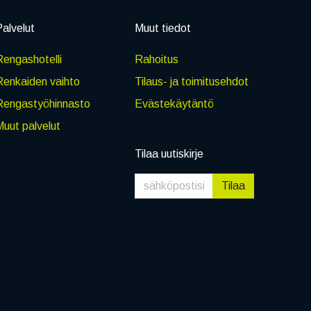
alvelut
Muut tiedot
engashotelli
Rahoitus
Renkaiden vaihto
Tilaus- ja toimitusehdot
Rengastyöhinnasto
Evästekäytäntö
uut palvelut
Tilaa uutiskirje
Tilaa