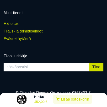
Muut tiedot
Rahoitus
Tilaus- ja toimitusehdot
Evästekäytäntö
Tilaa uutiskirje
Tilaa
© Tikkurilan Rengas Oy, y-tunnus 0865402-5
Hinta:
|
Tietosuojaseloste
Lisää ostoskoriin
452,00
€