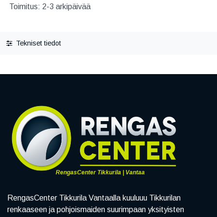
Toimitus: 2-3 arkipäivää
Tekniset tiedot
RengasCenter Tikkurila | Vantaa
RengasCenter Tikkurila Vantaalla kuuluuu Tikkurilan
renkaaseen ja pohjoismaiden suurimpaan yksityisten