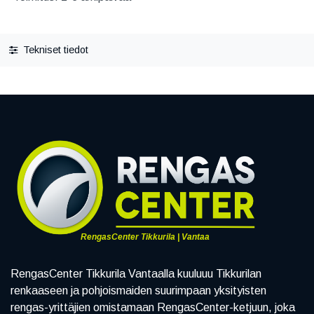
Tekniset tiedot
RengasCenter Tikkurila | Vantaa
RengasCenter Tikkurila Vantaalla kuuluuu Tikkurilan
renkaaseen ja pohjoismaiden suurimpaan yksityisten
rengas-yrittäjien omistamaan RengasCenter-ketjuun, joka