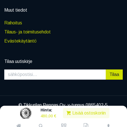
Muut tiedot
Rahoitus
Tilaus- ja toimitusehdot
Evästekäytäntö
Tilaa uutiskirje
Tilaa
© Tikkurilan Rengas Oy, y-tunnus 0865402-5
Hinta:
|
Tietosuojaseloste
Lisää ostoskoriin
480,00
€
Powered by
Legenda EC