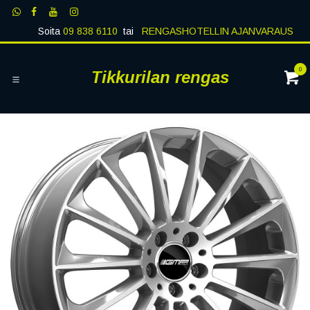
Siirry sisältöön
Soita
09 838 6110
tai
RENGASHOTELLIN AJANVARAUS
0
Tikkurilan rengas