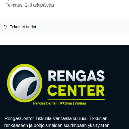
Toimitus: 2-3 arkipäivää
Tekniset tiedot
RengasCenter Tikkurila | Vantaa
RengasCenter Tikkurila Vantaalla kuuluuu Tikkurilan
renkaaseen ja pohjoismaiden suurimpaan yksityisten