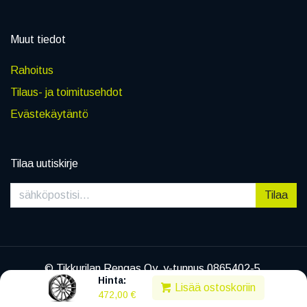
Muut tiedot
Rahoitus
Tilaus- ja toimitusehdot
Evästekäytäntö
Tilaa uutiskirje
Tilaa
© Tikkurilan Rengas Oy, y-tunnus 0865402-5
Hinta:
|
Tietosuojaseloste
Lisää ostoskoriin
472,00
€