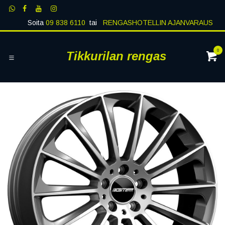
Siirry sisältöön
Soita
09 838 6110
tai
RENGASHOTELLIN AJANVARAUS
0
Tikkurilan rengas