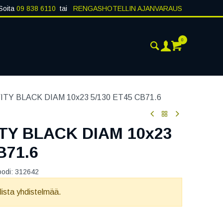
Soita
09 838 6110
tai
RENGASHOTELLIN AJANVARAUS
0
AJANKOHTAISTA
YHTEYSTIEDOT
TY BLACK DIAM 10x23 5/130 ET45 CB71.6
TY BLACK DIAM 10x23
B71.6
oodi:
312642
llista yhdistelmää.