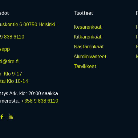
edot
Tuotteet
P
skontie 6 00750 Helsinki
Kesärenkaat
R
9 838 6110
Kitkarenkaat
Nastarenkaat
sapp
Alumiinivanteet
M
i@tire.fi
Tarvikkeet
in Klo 9-17
i Klo 10-14
stys Ark. klo: 20:00 saakka
umerosta:
+358 9 838 6110