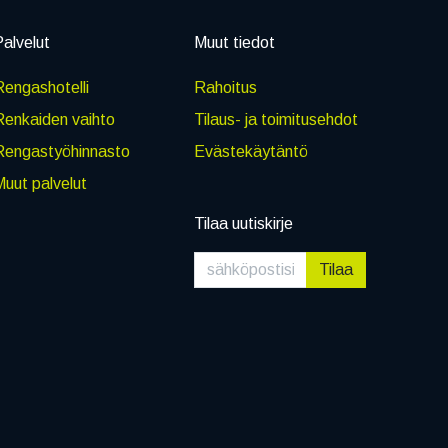
alvelut
Muut tiedot
engashotelli
Rahoitus
Renkaiden vaihto
Tilaus- ja toimitusehdot
Rengastyöhinnasto
Evästekäytäntö
uut palvelut
Tilaa uutiskirje
Tilaa