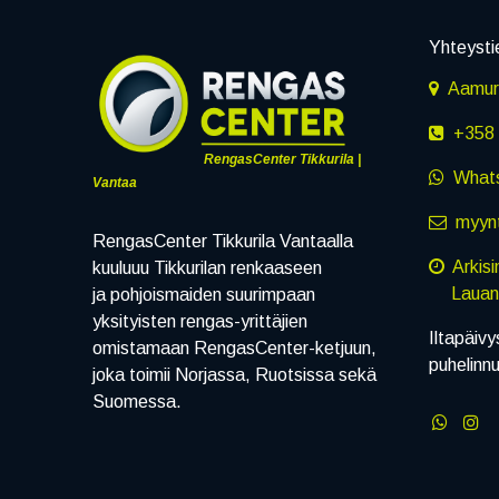
Yhteysti
Aamuru
+358 
RengasCenter Tikkurila |
What
Vantaa
myynt
RengasCenter Tikkurila Vantaalla
Arkis
kuuluuu Tikkurilan renkaaseen
Lauanta
ja pohjoismaiden suurimpaan
yksityisten rengas-yrittäjien
Iltapäivy
omistamaan RengasCenter-ketjuun,
puhelinn
joka toimii Norjassa, Ruotsissa sekä
Suomessa.