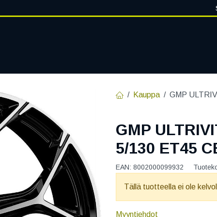
VANTEET
PALVELUT
RENGASHOTELLI
RENGASTIETOA
Kauppa
GMP ULTRIVI
GMP ULTRIVI
5/130 ET45 C
EAN:
8002000099932
Tuotek
Tällä tuotteella ei ole kelvo
Myyntiehdot