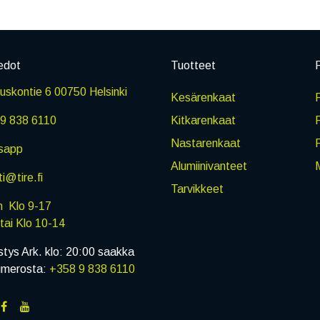
edot
Tuotteet
P
skontie 6 00750 Helsinki
Kesärenkaat
R
9 838 6110
Kitkarenkaat
Nastarenkaat
sapp
Alumiinivanteet
M
i@tire.fi
Tarvikkeet
in Klo 9-17
i Klo 10-14
stys Ark. klo: 20:00 saakka
umerosta:
+358 9 838 6110