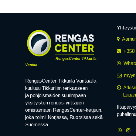
Yhteysti
Aamuru
+358 
RengasCenter Tikkurila |
What
Vantaa
myynt
RengasCenter Tikkurila Vantaalla
Arkis
kuuluuu Tikkurilan renkaaseen
Lauanta
ja pohjoismaiden suurimpaan
yksityisten rengas-yrittäjien
Iltapäivy
omistamaan RengasCenter-ketjuun,
puhelinn
joka toimii Norjassa, Ruotsissa sekä
Suomessa.