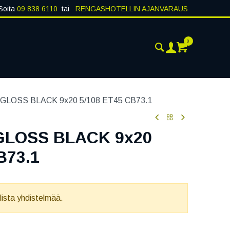
Soita
09 838 6110
tai
RENGASHOTELLIN AJANVARAUS
0
AJANKOHTAISTA
YHTEYSTIEDOT
GLOSS BLACK 9x20 5/108 ET45 CB73.1
GLOSS BLACK 9x20
B73.1
llista yhdistelmää.