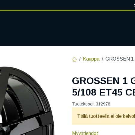
VANTEET
PALVELUT
RENGASHOTELLI
RENGASTIETOA
Kauppa
GROSSEN 1 
GROSSEN 1 
5/108 ET45 C
Tuotekoodi:
312978
Tällä tuotteella ei ole kelvo
Myyntiehdot