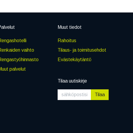
alvelut
Muut tiedot
engashotelli
Rahoitus
Renkaiden vaihto
Tilaus- ja toimitusehdot
Rengastyöhinnasto
Evästekäytäntö
uut palvelut
Tilaa uutiskirje
Tilaa