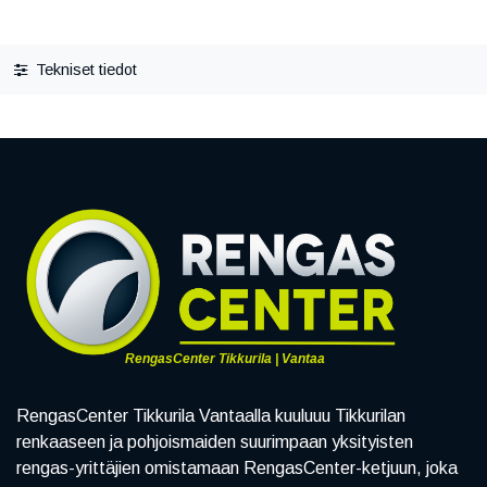
Tekniset tiedot
RengasCenter Tikkurila | Vantaa
RengasCenter Tikkurila Vantaalla kuuluuu Tikkurilan
renkaaseen ja pohjoismaiden suurimpaan yksityisten
rengas-yrittäjien omistamaan RengasCenter-ketjuun, joka