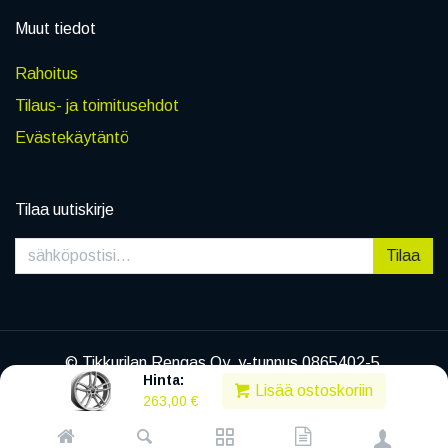
Muut tiedot
Rahoitus
Tilaus- ja toimitusehdot
Evästekäytäntö
Tilaa uutiskirje
Tilaa
© Tikkurilan Rengas Oy, y-tunnus 0865402-5
Hinta:
|
Tietosuojaseloste
Lisää ostoskoriin
263,00
€
Powered by
Legenda EC