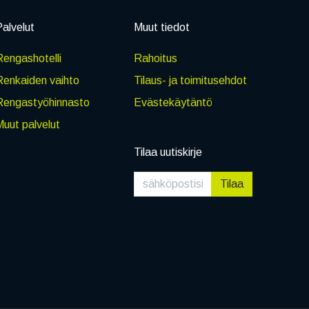
alvelut
Muut tiedot
engashotelli
Rahoitus
Renkaiden vaihto
Tilaus- ja toimitusehdot
Rengastyöhinnasto
Evästekäytäntö
uut palvelut
Tilaa uutiskirje
Tilaa