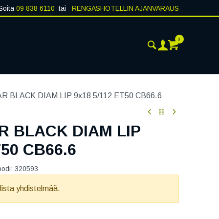
Soita
09 838 6110
tai
RENGASHOTELLIN AJANVARAUS
0
AJANKOHTAISTA
YHTEYSTIEDOT
 BLACK DIAM LIP 9x18 5/112 ET50 CB66.6
R BLACK DIAM LIP
T50 CB66.6
oodi:
320593
llista yhdistelmää.