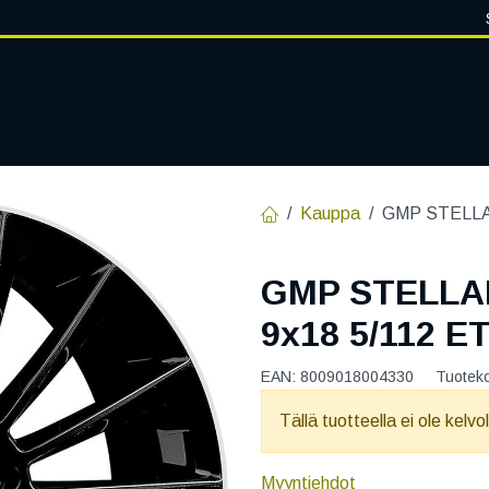
VANTEET
PALVELUT
RENGASHOTELLI
RENGASTIETOA
Kauppa
GMP STELLAR
GMP STELLA
9x18 5/112 E
EAN:
8009018004330
Tuotek
Tällä tuotteella ei ole kelvo
Myyntiehdot