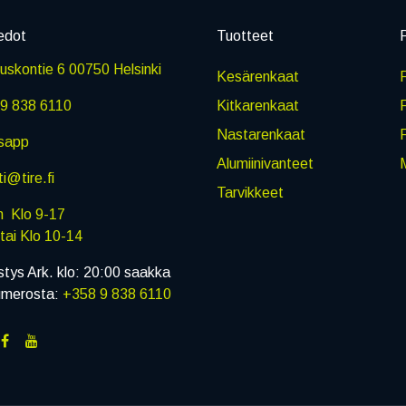
edot
Tuotteet
P
skontie 6 00750 Helsinki
Kesärenkaat
R
9 838 6110
Kitkarenkaat
Nastarenkaat
sapp
Alumiinivanteet
M
i@tire.fi
Tarvikkeet
in Klo 9-17
i Klo 10-14
stys Ark. klo: 20:00 saakka
umerosta:
+358 9 838 6110