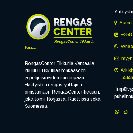
Yhteysti
Aamuru
+358 
RengasCenter Tikkurila |
What
Vantaa
myynt
RengasCenter Tikkurila Vantaalla
Arkis
kuuluuu Tikkurilan renkaaseen
Lauanta
ja pohjoismaiden suurimpaan
yksityisten rengas-yrittäjien
Iltapäivy
omistamaan RengasCenter-ketjuun,
puhelinn
joka toimii Norjassa, Ruotsissa sekä
Suomessa.