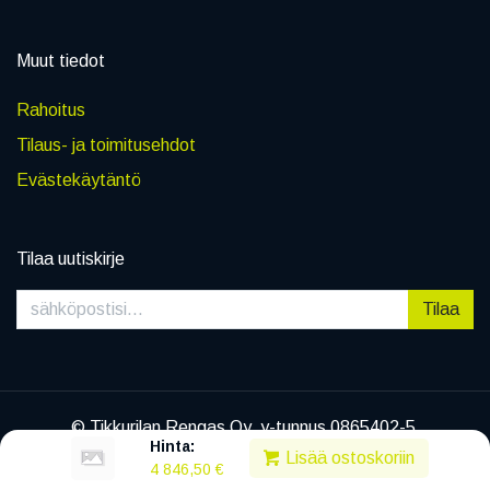
Muut tiedot
Rahoitus
Tilaus- ja toimitusehdot
Evästekäytäntö
Tilaa uutiskirje
Tilaa
© Tikkurilan Rengas Oy, y-tunnus 0865402-5
Hinta:
|
Tietosuojaseloste
Lisää ostoskoriin
4 846,50
€