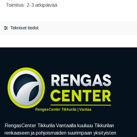
Toimitus: 2-3 arkipäivää
Tekniset tiedot
RengasCenter Tikkurila | Vantaa
RengasCenter Tikkurila Vantaalla kuuluuu Tikkurilan
renkaaseen ja pohjoismaiden suurimpaan yksityisten