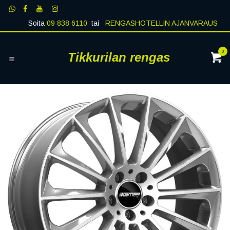
Siirry sisältöön
Soita
09 838 6110
tai
RENGASHOTELLIN AJANVARAUS
0
Tikkurilan rengas