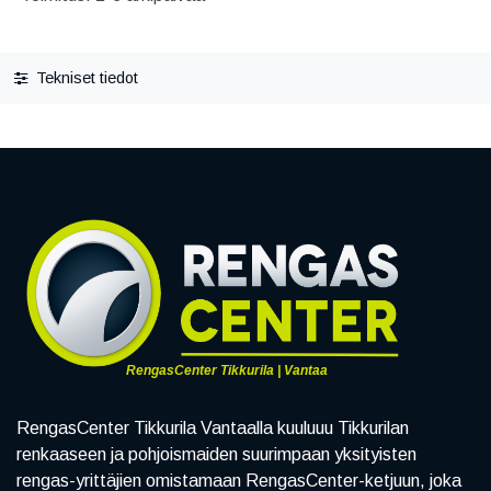
Tekniset tiedot
RengasCenter Tikkurila | Vantaa
RengasCenter Tikkurila Vantaalla kuuluuu Tikkurilan
renkaaseen ja pohjoismaiden suurimpaan yksityisten
rengas-yrittäjien omistamaan RengasCenter-ketjuun, joka