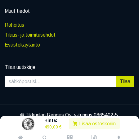
Muut tiedot
Rahoitus
Tilaus- ja toimitusehdot
Evästekäytäntö
Tilaa uutiskirje
Tilaa
© Tikkurilan Rengas Oy, y-tunnus 0865402-5
Hinta:
|
Tietosuojaseloste
Lisää ostoskoriin
490,00
€
Powered by
Legenda EC