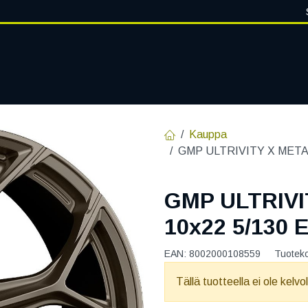
VANTEET
PALVELUT
RENGASHOTELLI
RENGASTIETOA
Kauppa
GMP ULTRIVITY X METAL
GMP ULTRIV
10x22 5/130 
EAN:
8002000108559
Tuotek
Tällä tuotteella ei ole kelvo