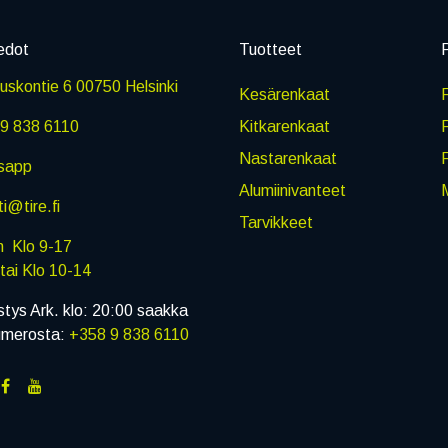
edot
Tuotteet
P
skontie 6 00750 Helsinki
Kesärenkaat
R
9 838 6110
Kitkarenkaat
Nastarenkaat
sapp
Alumiinivanteet
M
i@tire.fi
Tarvikkeet
in Klo 9-17
i Klo 10-14
stys Ark. klo: 20:00 saakka
umerosta:
+358 9 838 6110