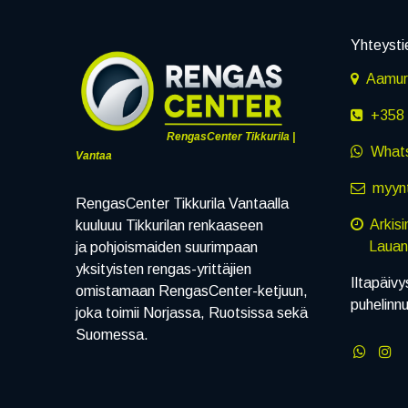
Yhteysti
Aamuru
+358 
RengasCenter Tikkurila |
What
Vantaa
myynt
RengasCenter Tikkurila Vantaalla
Arkis
kuuluuu Tikkurilan renkaaseen
Lauanta
ja pohjoismaiden suurimpaan
yksityisten rengas-yrittäjien
Iltapäivy
omistamaan RengasCenter-ketjuun,
puhelinn
joka toimii Norjassa, Ruotsissa sekä
Suomessa.