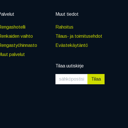
alvelut
Muut tiedot
engashotelli
Rahoitus
Renkaiden vaihto
Tilaus- ja toimitusehdot
Rengastyöhinnasto
Evästekäytäntö
uut palvelut
Tilaa uutiskirje
Tilaa