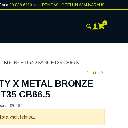
Soita
09 838 6110
tai
RENGASHOTELLIN AJANVARAUS
0
AJANKOHTAISTA
YHTEYSTIEDOT
 BRONZE 10x22 5/130 ET35 CB66.5
ITY X METAL BRONZE
ET35 CB66.5
oodi:
326267
llista yhdistelmää.