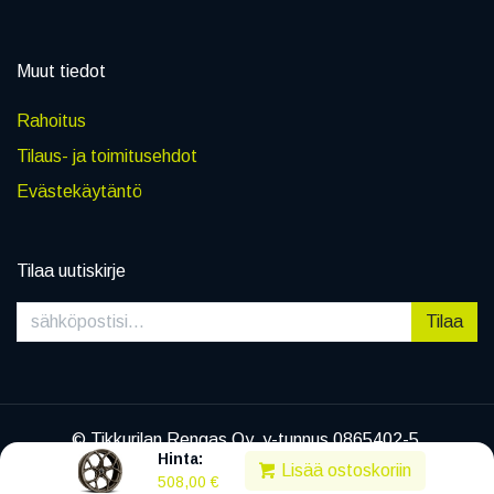
Muut tiedot
Rahoitus
Tilaus- ja toimitusehdot
Evästekäytäntö
Tilaa uutiskirje
Tilaa
© Tikkurilan Rengas Oy, y-tunnus 0865402-5
Hinta:
|
Tietosuojaseloste
Lisää ostoskoriin
508,00
€