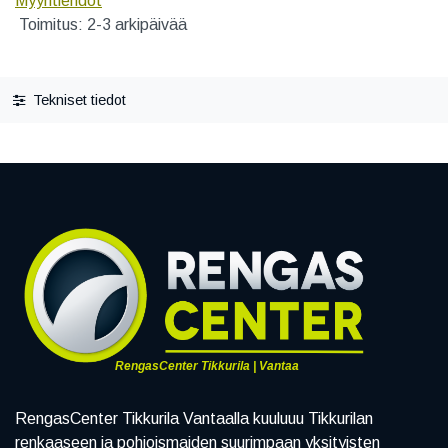
Myyntiehdot
Toimitus: 2-3 arkipäivää
Tekniset tiedot
RengasCenter Tikkurila | Vantaa
RengasCenter Tikkurila Vantaalla kuuluuu Tikkurilan
renkaaseen ja pohjoismaiden suurimpaan yksityisten