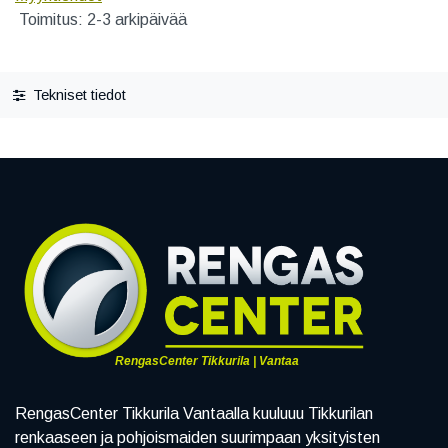
Toimitus: 2-3 arkipäivää
Tekniset tiedot
RengasCenter Tikkurila | Vantaa
RengasCenter Tikkurila Vantaalla kuuluuu Tikkurilan
renkaaseen ja pohjoismaiden suurimpaan yksityisten