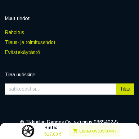
Muut tiedot
Rahoitus
Tilaus- ja toimitusehdot
Evästekäytäntö
Tilaa uutiskirje
Tilaa
© Tikkurilan Rengas Oy, y-tunnus 0865402-5
Hinta:
|
Tietosuojaseloste
Lisää ostoskoriin
517,00
€