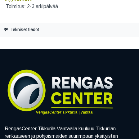
Toimitus: 2-3 arkipäivää
Tekniset tiedot
RengasCenter Tikkurila | Vantaa
RengasCenter Tikkurila Vantaalla kuuluuu Tikkurilan
renkaaseen ja pohjoismaiden suurimpaan yksityisten