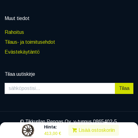
Muut tiedot
Rahoitus
Tilaus- ja toimitusehdot
Evästekäytäntö
Tilaa uutiskirje
Tilaa
© Tikkurilan Rengas Oy, y-tunnus 0865402-5
Hinta:
|
Tietosuojaseloste
Lisää ostoskoriin
413,00
€