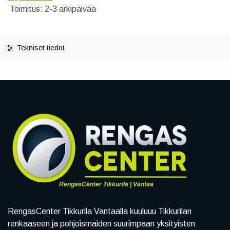
Toimitus: 2-3 arkipäivää
Tekniset tiedot
RengasCenter Tikkurila | Vantaa
RengasCenter Tikkurila Vantaalla kuuluuu Tikkurilan
renkaaseen ja pohjoismaiden suurimpaan yksityisten