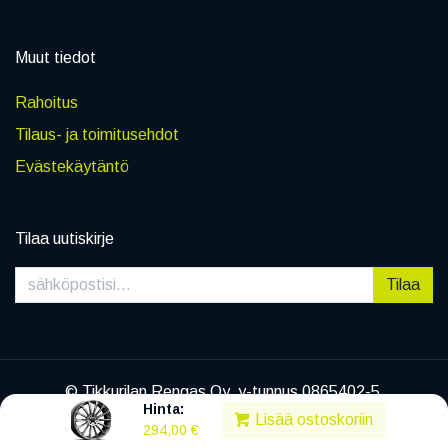
Muut tiedot
Rahoitus
Tilaus- ja toimitusehdot
Evästekäytäntö
Tilaa uutiskirje
Tilaa
© Tikkurilan Rengas Oy, y-tunnus 0865402-5
Hinta:
|
Tietosuojaseloste
Lisää ostoskoriin
294,00
€