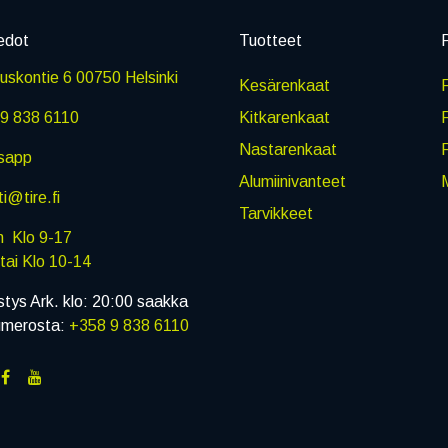
edot
Tuotteet
P
skontie 6 00750 Helsinki
Kesärenkaat
R
9 838 6110
Kitkarenkaat
Nastarenkaat
sapp
Alumiinivanteet
M
i@tire.fi
Tarvikkeet
in Klo 9-17
i Klo 10-14
stys Ark. klo: 20:00 saakka
umerosta:
+358 9 838 6110