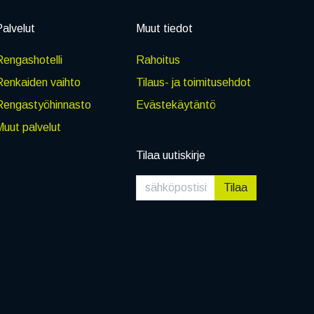
alvelut
Muut tiedot
engashotelli
Rahoitus
Renkaiden vaihto
Tilaus- ja toimitusehdot
Rengastyöhinnasto
Evästekäytäntö
uut palvelut
Tilaa uutiskirje
Tilaa