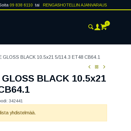
Soita
09 838 6110
tai
RENGASHOTELLIN AJANVARAUS
0
AJANKOHTAISTA
YHTEYSTIEDOT
GLOSS BLACK 10.5x21 5/114.3 ET48 CB64.1
 GLOSS BLACK 10.5x21
 CB64.1
oodi:
342441
llista yhdistelmää.