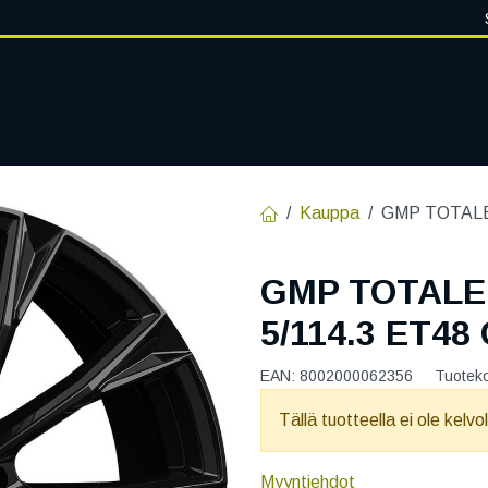
VANTEET
PALVELUT
RENGASHOTELLI
RENGASTIETOA
Kauppa
GMP TOTALE 
GMP TOTALE
5/114.3 ET48
EAN:
8002000062356
Tuotek
Tällä tuotteella ei ole kelvo
Myyntiehdot