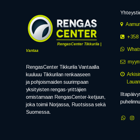
Yhteysti
Aamuru
+358 
RengasCenter Tikkurila |
What
Vantaa
myynt
RengasCenter Tikkurila Vantaalla
Arkis
kuuluuu Tikkurilan renkaaseen
Lauanta
ja pohjoismaiden suurimpaan
yksityisten rengas-yrittäjien
Iltapäivy
omistamaan RengasCenter-ketjuun,
puhelinn
joka toimii Norjassa, Ruotsissa sekä
Suomessa.