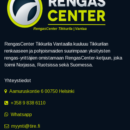
RengasCenter Tikkurila | Vantaa
RengasCenter Tikkurila Vantaalla kuuluuu Tikkurilan
renkaaseen ja pohjoismaiden suurimpaan yksityisten
rengas-yrittäjien omistamaan RengasCenter-ketjuun, joka
toimii Norjassa, Ruotsissa sekä Suomessa.
Yhteystiedot
Aamuruskontie 6 00750 Helsinki
+358 9 838 6110
Whatsapp
myynti@tire.fi