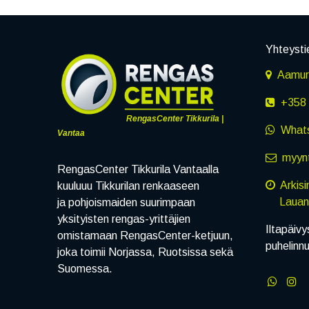
Yhteysti
Aamuru
+358 
RengasCenter Tikkurila |
What
Vantaa
myynt
RengasCenter Tikkurila Vantaalla
Arkis
kuuluuu Tikkurilan renkaaseen
Lauanta
ja pohjoismaiden suurimpaan
yksityisten rengas-yrittäjien
Iltapäivy
omistamaan RengasCenter-ketjuun,
puhelinn
joka toimii Norjassa, Ruotsissa sekä
Suomessa.