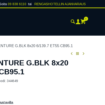
Soita
09 838 6110
tai
RENGASHOTELLIN AJANVARAUS
0
AJANKOHTAISTA
YHTEYSTIEDOT
TURE G.BLK 8x20 6/139.7 ET55 CB95.1
NTURE G.BLK 8x20
 CB95.1
oodi:
344649
atavilla