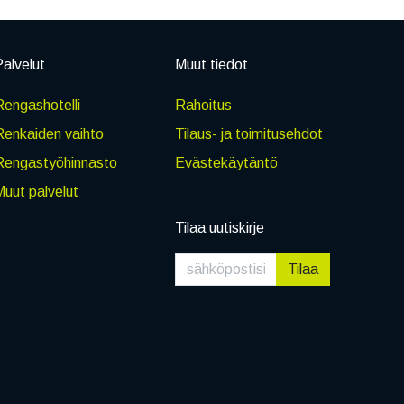
alvelut
Muut tiedot
engashotelli
Rahoitus
Renkaiden vaihto
Tilaus- ja toimitusehdot
Rengastyöhinnasto
Evästekäytäntö
uut palvelut
Tilaa uutiskirje
Tilaa