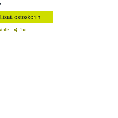
ä
Lisää ostoskoriin
stalle
Jaa