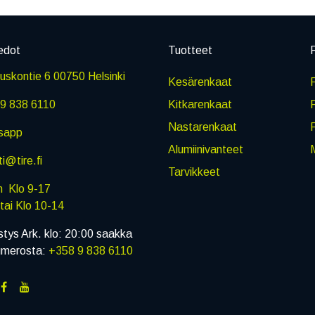
edot
Tuotteet
P
skontie 6 00750 Helsinki
Kesärenkaat
R
9 838 6110
Kitkarenkaat
Nastarenkaat
sapp
Alumiinivanteet
M
i@tire.fi
Tarvikkeet
in Klo 9-17
i Klo 10-14
stys Ark. klo: 20:00 saakka
umerosta:
+358 9 838 6110