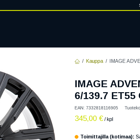
VANTEET
PALVELUT
RENGASHOTELLI
RENGASTIETOA
Kauppa
IMAGE ADVEN
IMAGE ADVE
6/139.7 ET55
EAN:
7332818116905
Tuotek
345,00
€
/ kpl
Toimittajilla (kotimaa):
Sa