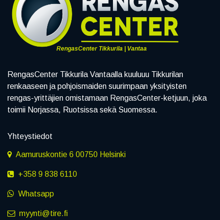
RengasCenter Tikkurila | Vantaa
RengasCenter Tikkurila Vantaalla kuuluuu Tikkurilan
renkaaseen ja pohjoismaiden suurimpaan yksityisten
rengas-yrittäjien omistamaan RengasCenter-ketjuun, joka
toimii Norjassa, Ruotsissa sekä Suomessa.
Yhteystiedot
Aamuruskontie 6 00750 Helsinki
+358 9 838 6110
Whatsapp
myynti@tire.fi