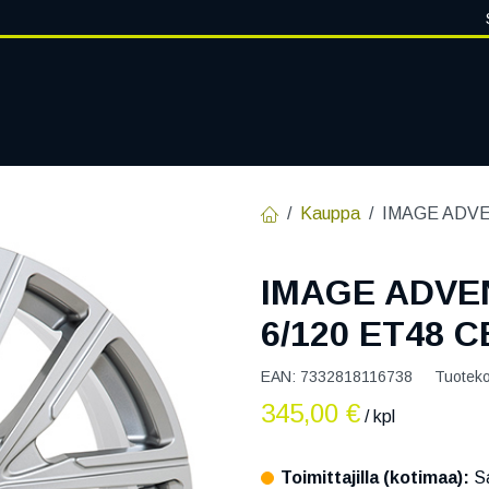
VANTEET
PALVELUT
RENGASHOTELLI
RENGASTIETOA
Kauppa
IMAGE ADVE
IMAGE ADVEN
6/120 ET48 C
EAN:
7332818116738
Tuotek
345,00
€
/ kpl
Toimittajilla (kotimaa):
Sa