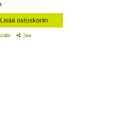
ä
Lisää ostoskoriin
stalle
Jaa