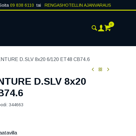
Soita
09 838 6110
tai
RENGASHOTELLIN AJANVARAUS
0
AJANKOHTAISTA
YHTEYSTIEDOT
NTURE D.SLV 8x20 6/120 ET48 CB74.6
TURE D.SLV 8x20
B74.6
oodi:
344663
atavilla