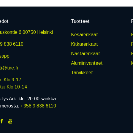
edot
Tuotteet
P
skontie 6 00750 Helsinki
Kesärenkaat
R
9 838 6110
Kitkarenkaat
Nastarenkaat
sapp
Alumiinivanteet
M
i@tire.fi
Tarvikkeet
in Klo 9-17
i Klo 10-14
stys Ark. klo: 20:00 saakka
umerosta:
+358 9 838 6110