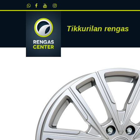
Siirry sisältöön
Tikkurilan rengas
RENKAAT