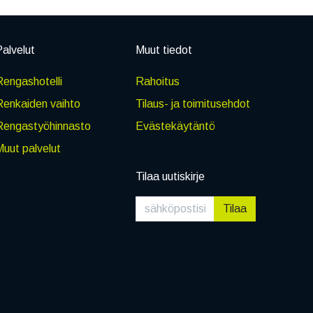
alvelut
Muut tiedot
engashotelli
Rahoitus
Renkaiden vaihto
Tilaus- ja toimitusehdot
Rengastyöhinnasto
Evästekäytäntö
uut palvelut
Tilaa uutiskirje
Tilaa