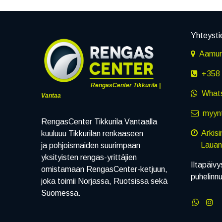
Yhteysti
Aamuru
+358 
RengasCenter Tikkurila |
What
Vantaa
myynt
RengasCenter Tikkurila Vantaalla
Arkis
kuuluuu Tikkurilan renkaaseen
Lauanta
ja pohjoismaiden suurimpaan
yksityisten rengas-yrittäjien
Iltapäivy
omistamaan RengasCenter-ketjuun,
puhelinn
joka toimii Norjassa, Ruotsissa sekä
Suomessa.