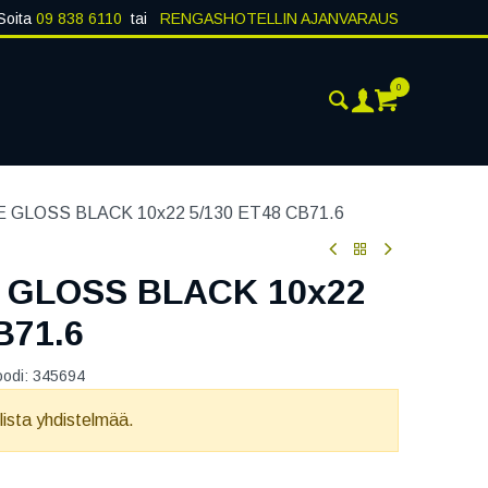
Soita
09 838 6110
tai
RENGASHOTELLIN AJANVARAUS
0
AJANKOHTAISTA
YHTEYSTIEDOT
 GLOSS BLACK 10x22 5/130 ET48 CB71.6
 GLOSS BLACK 10x22
B71.6
oodi:
345694
llista yhdistelmää.