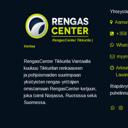
Yhteysti
Aamuru
+358 
RengasCenter Tikkurila |
What
Vantaa
myynt
RengasCenter Tikkurila Vantaalla
Arkis
kuuluuu Tikkurilan renkaaseen
Lauanta
ja pohjoismaiden suurimpaan
yksityisten rengas-yrittäjien
Iltapäivy
omistamaan RengasCenter-ketjuun,
puhelinn
joka toimii Norjassa, Ruotsissa sekä
Suomessa.