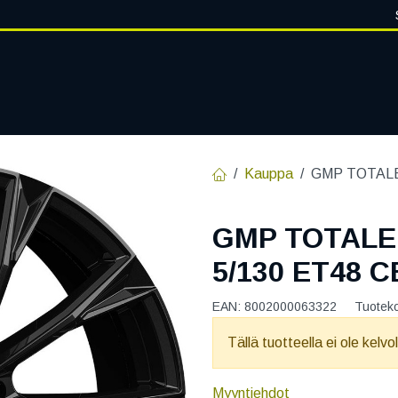
VANTEET
PALVELUT
RENGASHOTELLI
RENGASTIETOA
Kauppa
GMP TOTALE
GMP TOTALE
5/130 ET48 C
EAN:
8002000063322
Tuotek
Tällä tuotteella ei ole kelvo
Myyntiehdot