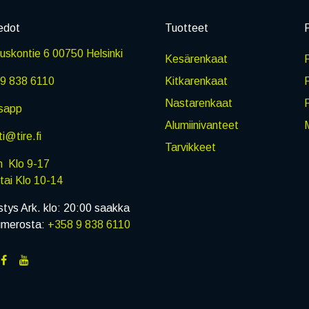
edot
Tuotteet
P
skontie 6 00750 Helsinki
Kesärenkaat
R
9 838 6110
Kitkarenkaat
Nastarenkaat
sapp
Alumiinivanteet
M
i@tire.fi
Tarvikkeet
in Klo 9-17
i Klo 10-14
stys Ark. klo: 20:00 saakka
umerosta:
+358 9 838 6110