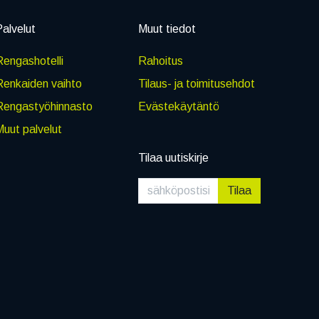
alvelut
Muut tiedot
engashotelli
Rahoitus
Renkaiden vaihto
Tilaus- ja toimitusehdot
Rengastyöhinnasto
Evästekäytäntö
uut palvelut
Tilaa uutiskirje
Tilaa