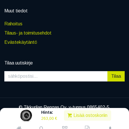
Muut tiedot
Rahoitus
Tilaus- ja toimitusehdot
Evästekäytäntö
Tilaa uutiskirje
Tilaa
© Tikkurilan Rengas Oy, y-tunnus 0865402-5
Hinta:
|
Tietosuojaseloste
Lisää ostoskoriin
263,00
€
Powered by
Legenda EC