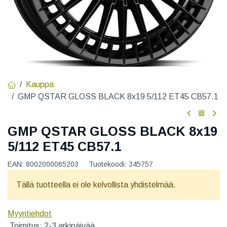
Kauppa
GMP QSTAR GLOSS BLACK 8x19 5/112 ET45 CB57.1
GMP QSTAR GLOSS BLACK 8x19
5/112 ET45 CB57.1
EAN:
8002000065203
Tuotekoodi:
345757
Tällä tuotteella ei ole kelvollista yhdistelmää.
Myyntiehdot
Toimitus: 2-3 arkipäivää