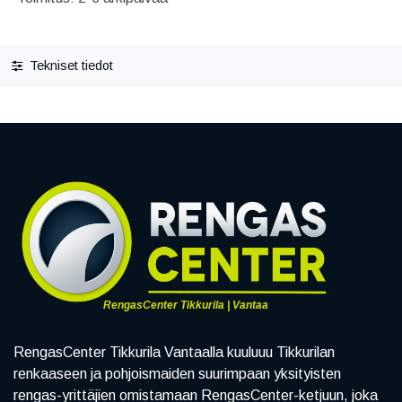
Tekniset tiedot
RengasCenter Tikkurila | Vantaa
RengasCenter Tikkurila Vantaalla kuuluuu Tikkurilan
renkaaseen ja pohjoismaiden suurimpaan yksityisten
rengas-yrittäjien omistamaan RengasCenter-ketjuun, joka