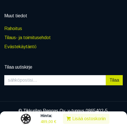
Muut tiedot
Rahoitus
Tilaus- ja toimitusehdot
Evästekäytäntö
Tilaa uutiskirje
Tilaa
© Tikkurilan Rengas Oy, y-tunnus 0865402-5
Hinta:
|
Tietosuojaseloste
Lisää ostoskoriin
489,00
€