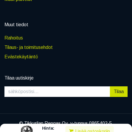
Muut tiedot
Rahoitus
Tilaus- ja toimitusehdot
Evästekäytäntö
Tilaa uutiskirje
Tilaa
© Tikkurilan Rengas Oy, y-tunnus 0865402-5
Hinta:
|
Tietosuojaseloste
Lisää ostoskoriin