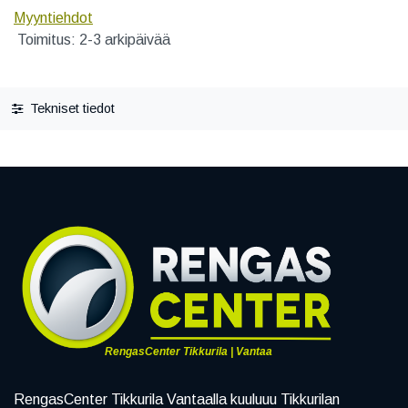
Myyntiehdot
Toimitus: 2-3 arkipäivää
Tekniset tiedot
RengasCenter Tikkurila | Vantaa
RengasCenter Tikkurila Vantaalla kuuluuu Tikkurilan